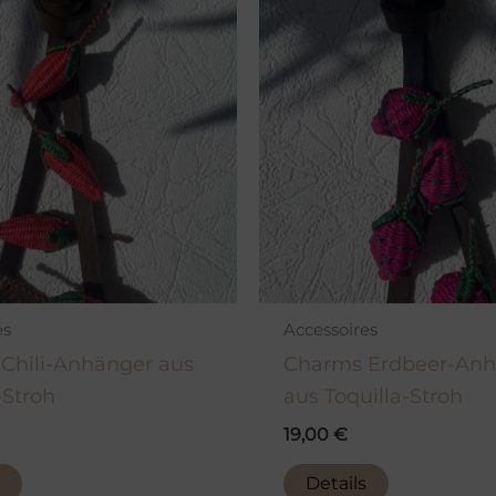
es
Accessoires
Chili-Anhänger aus
Charms Erdbeer-Anh
-Stroh
aus Toquilla-Stroh
19,00
€
Details