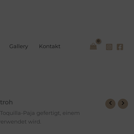
aus
Toquilla-
Stroh
Menge
Gallery
Kontakt
troh
oquilla-Paja gefertigt, einem
verwendet wird.