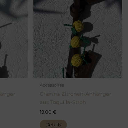
Accessoires
änger
Charms Zitronen-Anhänger
aus Toquilla-Stroh
19,00
€
Details