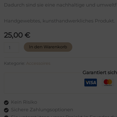
Dadurch sind sie eine nachhaltige und umweltf
Handgewebtes, kunsthandwerkliches Produkt.
25,00
€
Charms
In den Warenkorb
Flamingo-
Anhänger
aus
Kategorie:
Accessoires
Toquilla-
Stroh
Garantiert sic
Menge
Kein Risiko
Sichere Zahlungsoptionen