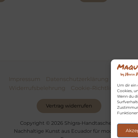
Impressum
Datenschutzerklärung
AGB
Um dir ein
Widerrufsbelehrung
Cookie-Richtlinie (EU)
Cookies, u
Wenn du di
Surfverhalt
Vertrag widerrufen
Zustimmung
Funktionen
Copyright © 2026 Shigra-Handtaschen |
Akze
Nachhaltige Kunst aus Ecuador für moderne