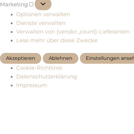
Marketing
Marketing
Optionen verwalten
Dienste verwalten
Verwalten von {vendor_count}-Lieferanten
Lese mehr über diese Zwecke
Akzeptieren
Ablehnen
Einstellungen anse
Cookie-Richtlinie
Datenschutzerklärung
Impressum
Zum
Inhalt
springen