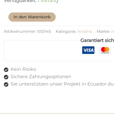
Verfügbarkeit:
1 vorrätig
Shigra-
In den Warenkorb
Tasche
Menge
Artikelnummer:
100145
Kategorie:
Andina
Marke:
m
Garantiert sic
Kein Risiko
Sichere Zahlungsoptionen
Sie unterstützen unser Projekt in Ecuador d