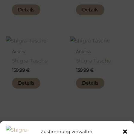
Details
Details
Andina
Andina
Shigra-Tasche
Shigra Tasche
159,99
€
139,99
€
Details
Details
Zustimmung verwalten