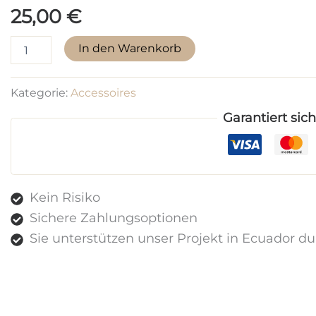
25,00
€
Charms
In den Warenkorb
Pilz-
Anhänger
aus
Kategorie:
Accessoires
Toquilla-
Stroh
Garantiert sic
Menge
Kein Risiko
Sichere Zahlungsoptionen
Sie unterstützen unser Projekt in Ecuador d