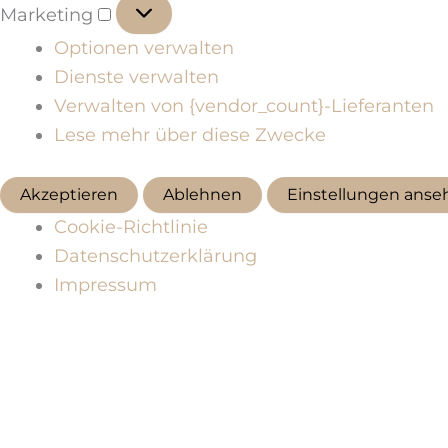
Marketing
Marketing
Optionen verwalten
Dienste verwalten
Verwalten von {vendor_count}-Lieferanten
Lese mehr über diese Zwecke
Akzeptieren
Ablehnen
Einstellungen anse
Cookie-Richtlinie
Datenschutzerklärung
Impressum
Zum
Inhalt
springen